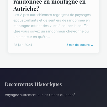
randonnée en montagne en
Autriche?
Les Alpes autrichiennes regorgent de paysages
époustouflants et de sentiers de randonnée en
montagne offrant des vues à couper le souffle.
Que vous soyez un randonneur chevronné ou
un amateur en quête...
28 juin 2024
5 min de lecture →
Decouvertes Historiques
Voyagez autrement sur les traces du passé