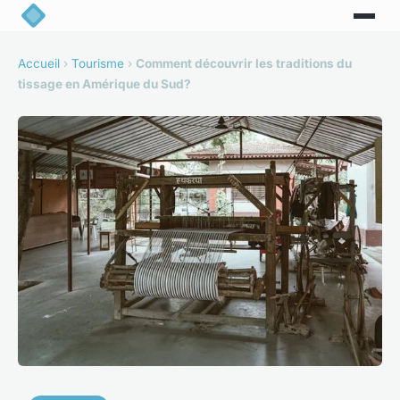
Accueil
›
Tourisme
›
Comment découvrir les traditions du
tissage en Amérique du Sud?