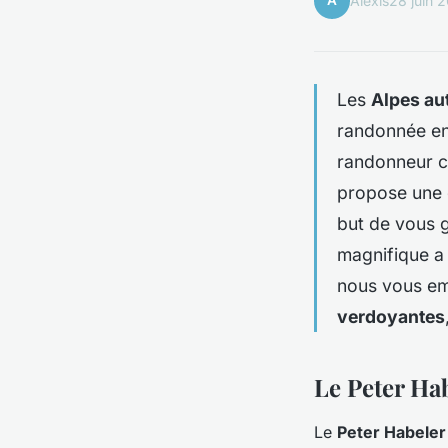
A
Alexis
28 juin 
Les
Alpes au
randonnée en
randonneur c
propose une d
but de vous g
magnifique a 
nous vous e
verdoyantes
Le Peter Ha
Le
Peter Habele