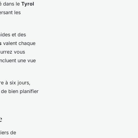
ué dans le
Tyrol
ersant les
aides et des
s
valent chaque
urrez vous
incluent une vue
e à six jours,
 de bien planifier
e
tiers de