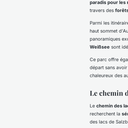
paradis pour les
travers des
forêt
Parmi les itinérai
haut sommet d'Autr
panoramiques exce
Weißsee
sont idé
Ce parc offre ég
départ sans avoir
chaleureux des au
Le chemin de
Le
chemin des la
recherchent la
sé
des lacs de Salzb