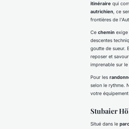
itinéraire
qui comb
autrichien
, ce se
frontières de l'Autr
Ce
chemin
exige
descentes techni
goutte de sueur. 
reposer et savoure
imprenable sur l
Pour les
randonn
selon le rythme. N
votre équipement 
Stubaier Hö
Situé dans le
parc