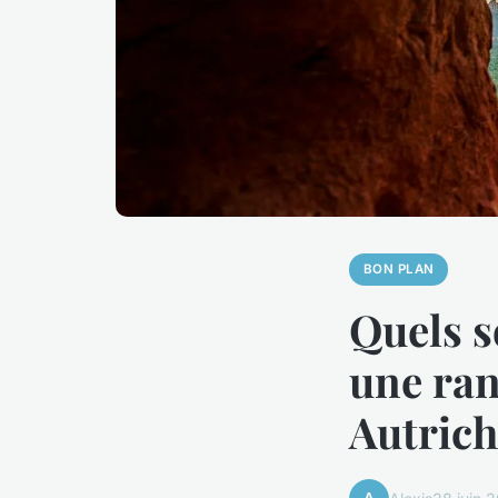
BON PLAN
Quels s
une ra
Autrich