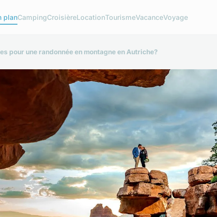
 plan
Camping
Croisière
Location
Tourisme
Vacance
Voyage
aires pour une randonnée en montagne en Autriche?