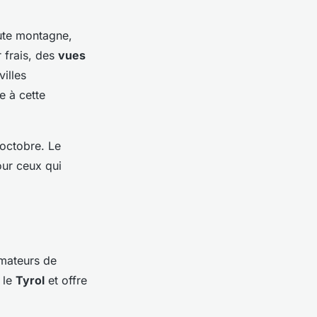
aute montagne,
r frais, des
vues
villes
e à cette
 octobre. Le
our ceux qui
mateurs de
 le
Tyrol
et offre