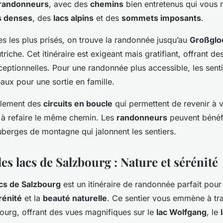
 randonneurs
, avec des
chemins
bien entretenus qui vous 
s denses
, des
lacs alpins
et des
sommets imposants
.
res les plus prisés, on trouve la randonnée jusqu’au
Großglo
iche. Cet itinéraire est exigeant mais gratifiant, offrant de
ptionnelles. Pour une randonnée plus accessible, les sent
aux pour une sortie en famille.
alement des
circuits en boucle
qui permettent de revenir à v
 à refaire le même chemin. Les
randonneurs
peuvent bénéfi
berges de montagne qui jalonnent les sentiers.
s lacs de Salzbourg : Nature et sérénité
cs de Salzbourg
est un itinéraire de randonnée parfait pour
rénité
et la
beauté naturelle
. Ce sentier vous emmène à tra
ourg, offrant des vues magnifiques sur le
lac Wolfgang
, le