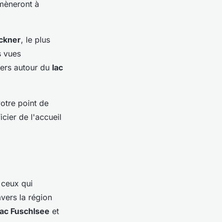
mèneront à
ckner
, le plus
s vues
iers autour du
lac
otre point de
cier de l'accueil
 ceux qui
vers la région
lac Fuschlsee
et