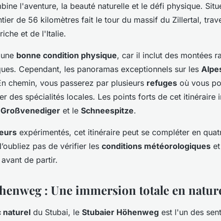
ine l'aventure, la beauté naturelle et le défi physique. Sit
ntier de 56 kilomètres fait le tour du massif du Zillertal, trav
iche et de l'Italie.
 une
bonne condition physique
, car il inclut des montées r
ques. Cependant, les panoramas exceptionnels sur les
Alpe
En chemin, vous passerez par plusieurs
refuges
où vous po
r des spécialités locales. Les points forts de cet itinéraire 
e
Großvenediger
et le
Schneespitze
.
eurs
expérimentés, cet itinéraire peut se compléter en quatr
’oubliez pas de vérifier les
conditions météorologiques
et
avant de partir.
henweg : Une immersion totale en natur
 naturel
du Stubai, le
Stubaier Höhenweg
est l'un des sen