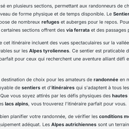
visé en plusieurs sections, permettant aux randonneurs de ch
iveau de forme physique et de temps disponible. Le
Sentie
ropose de nombreux
refuges
et auberges pour le repos. Pour
 certaines sections offrent des
via ferrata
et des passages p
e cet itinéraire incluent des vues spectaculaires sur la vallée
ables sur les
Alpes tyroliennes
. Ce sentier est praticable d
parfait pour ceux qui recherchent une aventure alliant défi 
e destination de choix pour les amateurs de
randonnée
en m
royable de
sentiers
et d'
itinéraires
qui s'adaptent à tous les
. Que vous soyez attirés par les défis physiques des
hautes
es
lacs alpins
, vous trouverez l'itinéraire parfait pour vous.
bien planifier votre randonnée, de vérifier les
conditions m
équipement adéquat. Les
Alpes autrichiennes
sont un terrain