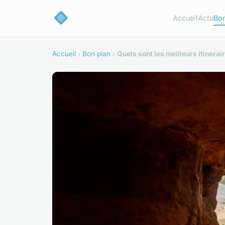
Accueil
Actu
Bon
Accueil
›
Bon plan
›
Quels sont les meilleurs itinér