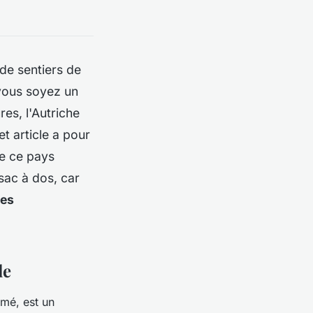
de sentiers de
vous soyez un
es, l'Autriche
et article a pour
ue ce pays
sac à dos, car
ées
le
mmé, est un