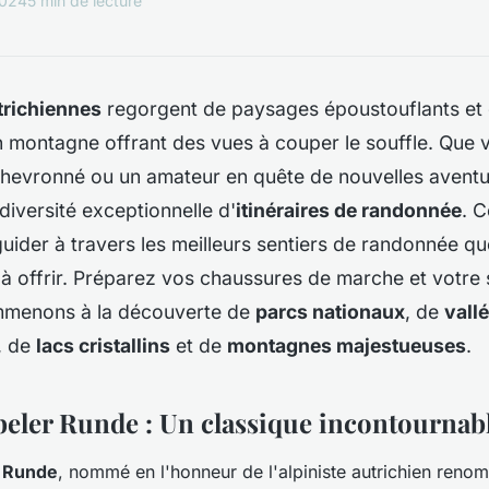
2024
5 min de lecture
trichiennes
regorgent de paysages époustouflants et 
 montagne offrant des vues à couper le souffle. Que 
hevronné ou un amateur en quête de nouvelles aventur
iversité exceptionnelle d'
itinéraires de randonnée
. C
uider à travers les meilleurs sentiers de randonnée q
à offrir. Préparez vos chaussures de marche et votre 
mmenons à la découverte de
parcs nationaux
, de
vall
, de
lacs cristallins
et de
montagnes majestueuses
.
beler Runde : Un classique incontournab
r Runde
, nommé en l'honneur de l'alpiniste autrichien reno