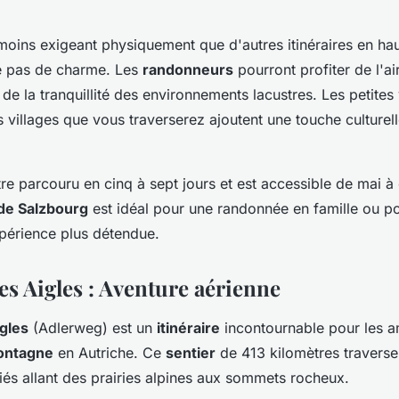
moins exigeant physiquement que d'autres itinéraires en h
e pas de charme. Les
randonneurs
pourront profiter de l'ai
 de la tranquillité des environnements lacustres. Les petites 
s villages que vous traverserez ajoutent une touche culturell
être parcouru en cinq à sept jours et est accessible de mai à
de Salzbourg
est idéal pour une randonnée en famille ou p
périence plus détendue.
es Aigles : Aventure aérienne
igles
(Adlerweg) est un
itinéraire
incontournable pour les a
ontagne
en Autriche. Ce
sentier
de 413 kilomètres traverse
és allant des prairies alpines aux sommets rocheux.